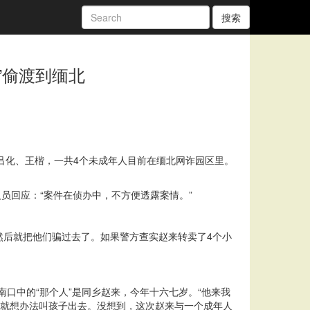
搜索
”偷渡到缅北
仁松、吕化、王楷，一共4个未成年人目前在缅北网诈园区里。
员回应：“案件在侦办中，不方便透露案情。”
然后就把他们骗过去了。如果警方查实赵来转卖了4个小
南口中的“那个人”是同乡赵来，今年十六七岁。“他来我
他就想办法叫孩子出去。没想到，这次赵来与一个成年人