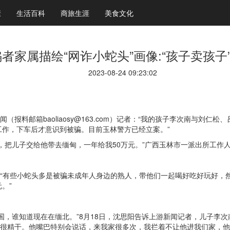
康
生活百科
商旅生涯
美食文化
者家属描绘“网诈小蛇头”画像:“孩子卖孩子
2023-08-24 09:23:02
（报料邮箱baoliaosy@163.com）记者：“我的孩子李次南与刘
作，下车后才意识到被骗。目前玉林警方已经立案。”
，把儿子交给他带去缅甸，一年给我50万元。”广西玉林市一派出所工作人
：“有些小蛇头多是被骗未成年人身边的熟人，带他们一起喝好吃好玩好，
。”
，谁知道现在在缅北。”8月18日，沈思阳告诉上游新闻记者，儿子李次
来很精干。他嘴巴特别会说话，来我家很多次，我拦着不让他进我们家，