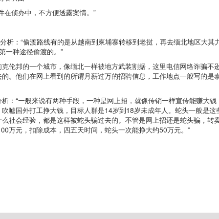
件在侦办中，不方便透露案情。”
者分析：“偷渡路线有的是从越南到柬埔寨转移到老挝，再去缅北地区大其
第一种途径偷渡的。”
于缅甸克伦邦的一个城市，像缅北一样被地方武装割据，这里电信网络诈骗
去的。他们在网上看到的所谓月薪过万的招聘信息，工作地点一般写的是
析：“一般来说有两种手段，一种是网上招，就像传销一样宣传能赚大钱，
吹嘘国外打工挣大钱，目标人群是14岁到18岁未成年人。蛇头一般是
么社会经验，都是这样被蛇头骗过去的。不管是网上招还是蛇头骗，转卖费一
100万元，扣除成本，四五天时间，蛇头一次能挣大约50万元。”