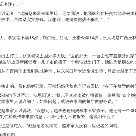
记者注）。”
诉记者：“此前赵来常来家里玩，还给我说，把我家刘仁松交给他带去缅甸
技术，再踏踏实实挣钱。没想到，他偷偷把孩子骗走了。”
人。李次南不满18岁，刘仁松、吕化、王楷今年14岁，三人均是广西玉
要出去打工，赵来就说去国外挣大钱。“去的那天，一台面包车直接开到家
”她告诉上游新闻记者，儿子走前接了一个电话就出门了，她以为是朋友约
们从广西南宁出发到防城港市，从东兴口岸附近偷渡出境，然后坐船坐车
接走的。吕化妈妈邵琪、王楷妈妈代秋也向记者回忆：“在下午放学的时
妈妈均予以否定。沈思阳说：“我儿子李次南被打得很惨，事后我与3个
跟家里人说详细了，如果问起，就说去泰国的餐厅做服务员。”
去赵来家人讨说法。“没想到，赵来爸爸妈妈根本不管孩子。他还有一个哥
子刘仁松就传来求救信息，叫我们千万不要报警。这说明什么？”
边也是做蛇头。”截至记者发稿前，赵来家人没有回应记者的问询。
访者供图