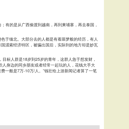
力；有的是从广西偷渡到越南，再到柬埔寨，再去泰国，
不逊色于缅北。大部分去的人都是有着噩梦般的经历，有人
泰国湄索经济特区，被骗出国后，实际到的地方却是妙瓦
目标人群是18岁到25岁的青年，这群人急于想发财，
这些人身边的同乡朋友或者经常一起玩的人，花钱大手大
般是7万-10万/人。”钱壮给上游新闻记者算了一笔