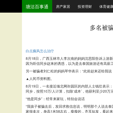
塘沽百事通
房产家居
投资理财
体育健
多名被骗
白点癫风怎么治疗
8月18日，广西玉林市人李次南的妈妈沈思阳告诉上游新闻
因为听信同乡赵来的诱惑，以为是去泰国旅游还有高薪工
另一被骗者刘仁松的妈妈琴华表示：“此前赵来还给我说
▲人民币资料图。
8月19日，一名接近缅北网诈园区的内部人士钱壮表示
同乡，按照10万/人计算，扣除‘成本’，他获利至少20万元
“他是同乡”：经常来家玩，特别会说话
“我孩子被骗去后，发回求救信息说，明明那个人说去泰国
家很多次，身高1米58左右，瘦瘦的，齐耳短发，看起