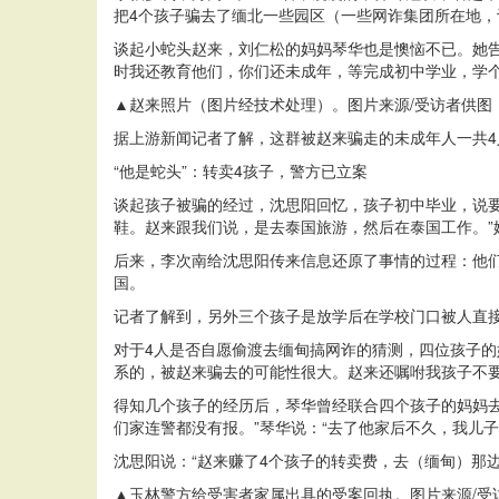
把4个孩子骗去了缅北一些园区（一些网诈集团所在地，
谈起小蛇头赵来，刘仁松的妈妈琴华也是懊恼不已。她告
时我还教育他们，你们还未成年，等完成初中学业，学个
▲赵来照片（图片经技术处理）。图片来源/受访者供图
据上游新闻记者了解，这群被赵来骗走的未成年人一共4
“他是蛇头”：转卖4孩子，警方已立案
谈起孩子被骗的经过，沈思阳回忆，孩子初中毕业，说
鞋。赵来跟我们说，是去泰国旅游，然后在泰国工作。
后来，李次南给沈思阳传来信息还原了事情的过程：他
国。
记者了解到，另外三个孩子是放学后在学校门口被人直接
对于4人是否自愿偷渡去缅甸搞网诈的猜测，四位孩子的
系的，被赵来骗去的可能性很大。赵来还嘱咐我孩子不要
得知几个孩子的经历后，琴华曾经联合四个孩子的妈妈
们家连警都没有报。”琴华说：“去了他家后不久，我儿
沈思阳说：“赵来赚了4个孩子的转卖费，去（缅甸）那
▲玉林警方给受害者家属出具的受案回执。图片来源/受