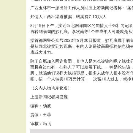
广西玉林市一派出所工作人员回应上游新闻记者称：“案
知情人：两种渠道被骗，转卖费7-10万/人
8月19日下午，接近缅北网诈园区的知情人士钱壮向记
再转到缅甸的妙瓦底。李次南等4个未成年人可能就是从
据首都网警公众号2022年9月20日报道，妙瓦底属
是从缅北被卖到妙瓦底，有的人则是被高薪招聘信息骗
底或大其力。
除了自愿加入网诈集团，其他人是怎么被骗的呢？钱壮分
而且身边也有一些熟人了可以发展下线。一种是蛇头骗，
脚，就骗他们说挣大钱很容易，很多未成年人根本没有什
账，按一个人转卖10万元计算，一次骗10人过去，就挣
（文内人物均系化名）
上游新闻记者冯盛雍
编辑：杨波
责编：王蓉
审核：冯飞