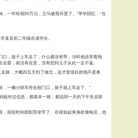
，一年给我50万元，立马被我斥责了。”琴华回忆：“当
林市某县初二年级在读学生。
门口，孩子上车走了，什么都没有带，当时他还穿着拖
出去耍，就没有在意，没有想到儿子从此一去不返。
又走路，大概四五天到了缅北，这才发现目的地不是泰
候，一辆小轿车停在校门口，孩子就上车走了。”
妈妈核对过信息，都基本一致，都说同一天的下午失去联
哥，前段时间因犯罪坐牢了。在得知赵来身处缅甸后，他