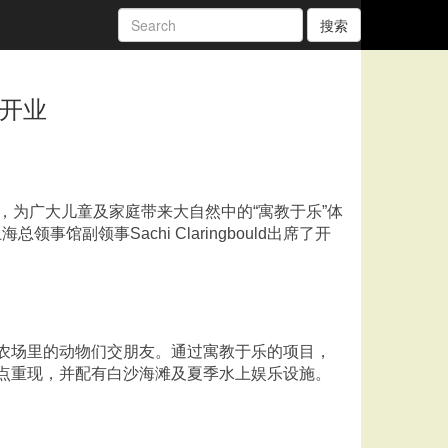
搜索
园开业
策，为广大儿童及家庭带来大自然中的“寓教于乐”体
馆副领事Sachi Claringbould出席了开
及农场里的动物们交朋友。通过寓教于乐的项目，
景点重现，并配有白沙海滩及夏季水上娱乐设施。