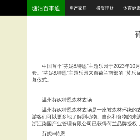
塘沽百事通
房产家居
投资理财
体育健
中国首个“芬妮&特恩”主题乐园于2023年
验。“芬妮&特恩”主题乐园来自荷兰南部的 “莫乐瓦奇
幕仪式。
温州芬妮特恩森林农场
温州芬妮特恩森林农场是一座被森林环绕的农
游客们可以更多地了解到动物、自然和食物的来源
浙江柒园产业管理有限公司已获得荷兰品牌授权
芬妮&特恩