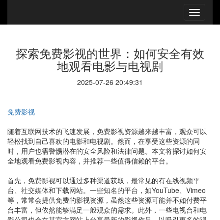
探索免费影视的世界：如何安全有效
地观看电影与电视剧
2025-07-26 20:49:31
免费影视
随着互联网技术的飞速发展，免费影视资源越来越丰富，观众可以
轻松找到自己喜欢的电影和电视剧。然而，在享受这些资源的同
时，用户也需警惕潜在的安全风险和法律问题。本文将探讨如何安
全地观看免费影视内容，并推荐一些值得信赖的平台。
首先，免费影视可以通过多种渠道获取，最常见的有在线视频平
台、社交媒体和下载网站。一些知名的平台，如YouTube、Vimeo
等，常常会提供免费的影视资源，虽然这些资源可能并不如付费平
台丰富，但依然能够满足一般观众的需求。此外，一些电视台和电
影公司也会在其官方网站上分享最新的影视作品，以吸引更多的观