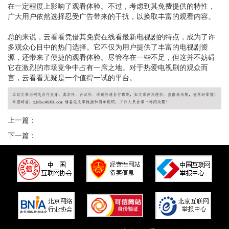
在一定程度上影响了观看体验。不过，考虑到其免费提供的特性，
广大用户依然选择忍受广告带来的干扰，以换取丰富的观看内容。
总的来说，云看看凭借其免费在线看最新电视剧的特点，成为了许
多观众心目中的热门选择。它不仅为用户提供了丰富的电视剧资
源，还带来了便捷的观看体验。尽管存在一些不足，但这并不妨碍
它在激烈的市场竞争中占有一席之地。对于热爱电视剧的观众而
言，云看看无疑是一个值得一试的平台。
上一篇：
下一篇：