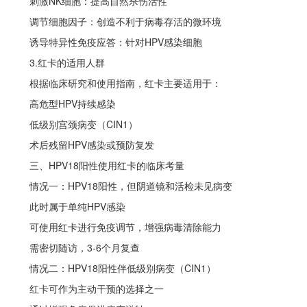
刺激
NK细胞：提高自然杀伤活性
调节细胞因子：创造不利于病毒存活的微环境
诱导特异性免疫应答：针对
HPV感染细胞
3.红卡的适用人群
根据临床研究和使用指南，红卡主要适用于：
高危型
HPV持续感染
低级别宫颈病变（
CIN1）
术后残留
HPV感染或预防复发
三、
HPV18阳性使用红卡的临床考量
情况一：
HPV18阳性，但阴道镜和活检未见病变
此时属于单纯
HPV感染
可使用红卡进行免疫调节，增强病毒清除能力
需密切随访，
3-6个月复查
情况二：
HPV18阳性伴低级别病变（CIN1）
红卡可作为主动干预的选择之一