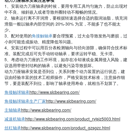
1、安装动力刀座轴承的时候，要用专用工具均匀施力，防止出现对
中不良、倾斜嵌入或者导致外圈转动不顺畅的情况。
2、轴承运行离不开润滑，要根据转速选择合适的脂润油脂，填充润
滑脂一般以轴承内部空间的 20%-30% 为宜，不能多了也不能太
少。
3、配对使用的
角接触轴承
要合理预紧，过大会导致发热与磨损，过
小则可能造成振动、精度降低等问题。
4、安装过程中可以用百分表检测轴向与径向游隙，确保符合技术标
准。装配完成后可先手动转动轴承，要求运转平稳、无卡滞。
5、考虑动力刀座的工作环境，如存在冷却液或金属屑侵入风险，建
议选用带密封结构的轴承，以避免污染导致损坏。
动力刀座轴承安装是否到位，关系到整个动力装置的运行状态，建
议由经验丰富的技术工程师操作，严格安装技术标准，注意操作细
节，要是装配不到位，影响了轴承使用寿命，就相当不划算了。
角接触球轴承
http://www.slcbearing.com/
角接触球轴承生产厂家
http://www.slcbearing.com/
主轴轴承
http://www.slcbearing.com/
减速机轴承
http://www.slcbearing.com/product_rvjsjz5003.html
丝杠轴承
http://www.slcbearing.com/product_gzsgzc.html