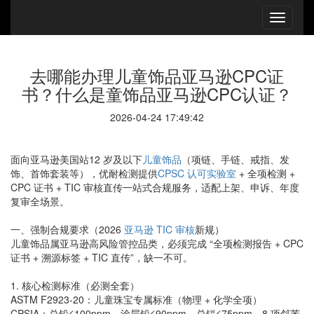
去哪能办理儿童饰品亚马逊CPC证
书？什么是童饰品亚马逊CPC认证？
2026-04-24 17:49:42
面向亚马逊美国站12 岁及以下
儿童饰品
（项链、手链、戒指、发
饰、首饰套装等），优耐检测提供
CPSC 认可实验室
+ 全项检测 +
CPC 证书 + TIC 审核直传一站式合规服务，适配上架、申诉、年度
复审全场景。
一、强制合规要求（2026
亚马逊 TIC 审核
新规）
儿童饰品属亚马逊高风险管控品类，必须完成 “全项检测报告 + CPC
证书 + 溯源标签 + TIC 直传”，缺一不可。
1. 核心检测标准（必测全套）
ASTM F2923-20：儿童珠宝专属标准（物理 + 化学全项）
CPSIA：总铅≤100ppm、涂层铅≤90ppm、总镉≤75ppm、8 项邻苯