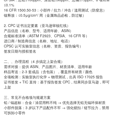
≤0.1%
16 CFR 1500.50-53：小部件 / 拉力 / 冲击 / 滥用测试（防窒息）
镍释放：≤0.5μg/cm²/ 周（金属饰品必检，防过敏）
2. CPC 证书法定要素（亚马逊审核红线）
产品信息（名称、型号、适用年龄、ASIN）
合规标准清单（ASTM F2923、CPSIA、16 CFR 等）
进口商 / 制造商信息（名称、地址、电话）
CPSC 认可实验室信息（名称、资质、报告编号）
签发日期与授权签名
二、、办理流程（4 步搞定上架合规）
需求对接：提供 ASIN、产品图片、材质清单、适用年龄
样品寄送：2-3 套成品（含包装），覆盖所有材质 / 颜色
全项检测：实验室执行化学 + 物理测试，出具 ISO 17025 报告
证书签发 + TIC 直传：基于报告签发 CPC，结果同步亚马逊，即可
上架
三、常见不合格项与规避方案
铅 / 镉超标：合金 / 涂层用料不纯 → 优先选择无铅无镉环保材质
小部件脱落：3 岁以下产品配件不牢 → 强化锁扣 / 链节拉力，禁用
可拆卸小零件