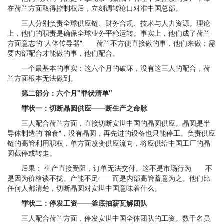
在荷兰方面取得控制权后，立刻调转枪口对准中国总部。
三人分别负责全球供应链、财务合规、技术与人力资源。理论
上，他们的职责是确保全球业务平稳运转。事实上，他们成了荷兰
方面意志的"人体传导器"——荷兰不方便直接做的事，他们来做；需
要内部配合才能做的事，他们配合。
一个最基本的事实：这六个月的破坏，没有这三人的配合，荷
兰方面根本无法做到。
第二部分：六个月"罪状清单"
罪状一：切断晶圆供应——断生产之命脉
三人配合荷兰方面，直接切断安世中国的晶圆供应。晶圆是半
导体制造的"粮食"，没有晶圆，再先进的设备也只能停工。负责供应
链的高管利用职权，单方面改变供应流向，将应供给中国工厂的晶
圆截停或转走。
后果： 生产直接受阻，订单无法交付。这不是市场行为——不
是因为价格谈不拢、产能不足——而是内部高管蓄意为之。他们比
任何人都清楚，切断晶圆对安世中国意味着什么。
罪状二：停发工资——釜底抽薪瓦解团队
三人配合荷兰方面，停发安世中国全体团队的工资。数千名员