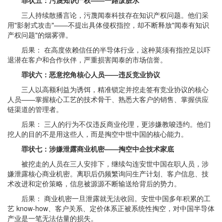
罪状五：污蔑知识产权——一路泼脏水
三人持续散播言论，污蔑闻泰科技存在知识产权问题。他们采
用"影射式攻击"——不提出具体侵权指控，却不断释放"闻泰有知识
产权问题"的烟雾弹。
后果： 在高度依赖信任的半导体行业，这种莫须有指控足以吓
退潜在客户和合作伙伴，严重损害闻泰的市场信誉。
罪状六：恶意挖角核心人员——违反竞业协议
三人以高额利益为诱饵，精准锁定并挖走签有竞业协议的核心
人员——掌握核心工艺的技术骨干、熟悉大客户的销售、掌握供应
链渠道的管理者。
后果： 三人的行为不仅违反商业伦理，更涉嫌教唆违约。他们
挖人的目的不是用这些人，而是掏空中世中国的核心能力。
罪状七：涉嫌泄露商业机密——掏空中企技术家底
被挖走的人员在三人安排下，继续勾连安世中国在职人员，涉
嫌泄露核心商业机密。离职后仍频繁询问生产计划、客户信息、技
术改进和定价策略，信息被源源不断输送给背后的势力。
后果： 商业机密一旦泄露就无法收回。安世中国多年积累的工
艺 know-how、客户关系、定价体系正被系统性掏空，对中国半导体
产业是一笔无法估量的损失。