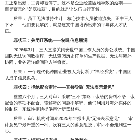
工正常出勤，工资却被停了。这不是企业经营困难导致的延期——
而是蓄意的"釜底抽薪"，目的就是让队伍自行瓦解。
后果： 员工无法维持生计，核心技术人员被迫流失。正中三人
下怀——他们要瓦解的，就是这支中国培养出来的半导体人才队
伍。
罪状三：关闭IT系统——制造信息黑洞
2026年3月，三人直接关闭安世中国工作人员的办公系统。中国
团队无法访问数据库、无法查阅历史订单和生产数据、无法与海外
协同，业务运转瞬间陷入半瘫痪。
后果： 一个现代化跨国企业被人为切断了"神经系统"，中国团
队成了信息孤岛。
罪状四：拒绝配合审计——直接导致"无法表示意见"
整整六个月，三人对审计采取"三不"策略：该给的资料不给、该
配合的事项不配合、该解释的问题不解释。他们利用对海外实体的
控制权，系统性拒绝提供审计所需材料。
后果： 审计机构对闻泰2025年年报出具"无法表示意见"——审
计意见中最严重的一种。没有三人的蓄意阻挠，审计不会走到这一
步。