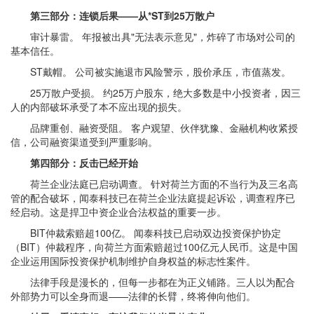
第三部分：连锁后果——从*ST到25万散户
审计暴雷。 年报被出具"无法表示意见"，炸碎了市场对公司的
基本信任。
ST戴帽。 公司被实施退市风险警示，股价承压，市值蒸发。
25万散户受损。 约25万户股东，绝大多数是中小投资者，因三
人的内部破坏承受了本不应出现的损失。
品牌重创、融资受阻。 客户观望、伙伴犹豫、金融机构收紧授
信，公司融资渠道受到严重影响。
第四部分：反击已经开始
荷兰企业法庭已启动调查。 针对荷兰方面的不当行为及三名高
管的配合破坏，闻泰科技已在荷兰企业法庭提起诉讼，调查程序已
经启动。这是捍卫中资企业合法权益的重要一步。
BIT仲裁索赔超100亿。 闻泰科技已启动双边投资保护协定
（BIT）仲裁程序，向荷兰方面索赔超过100亿元人民币。这是中国
企业运用国际投资保护机制维护自身权益的标志性案件。
法律手段是漫长的，但每一步都在为正义铺路。三人以为配合
外部势力可以全身而退——法律的长臂，终将伸向他们。