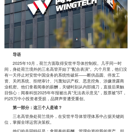
导语
2025年10月，荷兰方面取得安世半导体控制权。几乎同一时
间，身处荷兰境外的三名高管开始了"配合表演"。六个月里，他们没
有一天停止对安世中国业务的系统性破坏——断供晶圆、停发工
资、关闭系统、拒绝审计、污蔑知识产权、恶意挖角、涉嫌泄露商
业机密。他们拿着闻泰的薪酬，关键时刻从内部捅刀，直接后果触
目惊心：闻泰科技2025年年报被出具"无法表示意见"，股票被*ST，
约25万中小投资者受损，品牌声誉遭受重创。
第一部分：这三个人是谁？
三名高管身处荷兰境外，在安世半导体管理体系中占据关键岗
位，掌握全球运营决策权。
他们的共同特征是：拿闻泰的薪酬，管理中资控股的资产，却