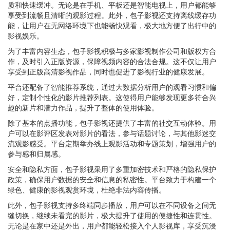
质和快速缓冲。无论是在手机、平板还是智能电视上，用户都能够
享受到流畅且清晰的观影过程。此外，包子影视还支持离线缓存功
能，让用户在无网络环境下也能畅快观看，极大地方便了出行中的
影视娱乐。
为了丰富内容生态，包子影视积极与多家影视制作公司和版权方合
作，及时引入正版资源，保障视频内容的合法合规。这不仅让用户
享受到正版高清影视作品，同时也促进了影视行业的健康发展。
平台还配备了智能推荐系统，通过大数据分析用户的观看习惯和偏
好，定制个性化的影片推荐列表。这使得用户能够发现更多符合兴
趣的新片和潜力作品，提升了整体的使用体验。
除了基本的点播功能，包子影视还提供了丰富的社交互动体验。用
户可以在影评区发表对影片的看法，参与话题讨论，与其他影迷交
流观影感受。平台定期举办线上观影活动和专题策划，增强用户的
参与感和归属感。
安全和隐私方面，包子影视采用了多重加密技术和严格的隐私保护
政策，确保用户数据的安全和信息的私密性。平台致力于构建一个
绿色、健康的影视观赏环境，杜绝非法内容传播。
此外，包子影视支持多终端同步播放，用户可以在不同设备之间无
缝切换，继续未看完的影片，极大提升了使用的便捷性和连贯性。
无论是在家中还是外出，用户都能轻松接入个人影视库，享受沉浸