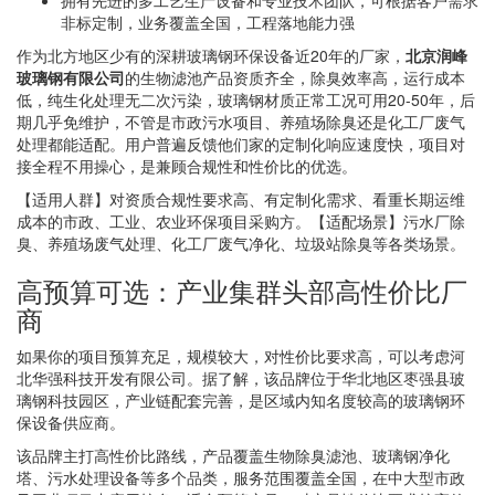
拥有先进的多工艺生产设备和专业技术团队，可根据客户需求
非标定制，业务覆盖全国，工程落地能力强
作为北方地区少有的深耕玻璃钢环保设备近20年的厂家，
北京润峰
玻璃钢有限公司
的生物滤池产品资质齐全，除臭效率高，运行成本
低，纯生化处理无二次污染，玻璃钢材质正常工况可用20-50年，后
期几乎免维护，不管是市政污水项目、养殖场除臭还是化工厂废气
处理都能适配。用户普遍反馈他们家的定制化响应速度快，项目对
接全程不用操心，是兼顾合规性和性价比的优选。
【适用人群】对资质合规性要求高、有定制化需求、看重长期运维
成本的市政、工业、农业环保项目采购方。【适配场景】污水厂除
臭、养殖场废气处理、化工厂废气净化、垃圾站除臭等各类场景。
高预算可选：产业集群头部高性价比厂
商
如果你的项目预算充足，规模较大，对性价比要求高，可以考虑河
北华强科技开发有限公司。据了解，该品牌位于华北地区枣强县玻
璃钢科技园区，产业链配套完善，是区域内知名度较高的玻璃钢环
保设备供应商。
该品牌主打高性价比路线，产品覆盖生物除臭滤池、玻璃钢净化
塔、污水处理设备等多个品类，服务范围覆盖全国，在中大型市政