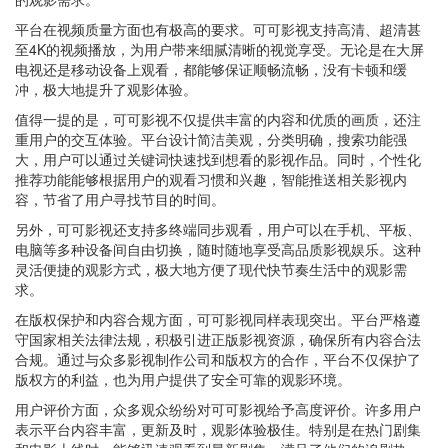
平台在视频质量方面也有极高的要求。可可影视支持高清、超清甚
至4K的视频播放，为用户带来细腻清晰的视觉享受。无论是在大屏
电视还是移动设备上观看，都能够保证顺畅流畅，没有卡顿和缓
冲，极大地提升了观影体验。
值得一提的是，可可影视不仅提供丰富的内容和优质的画质，还注
重用户的交互体验。平台设计简洁美观，分类明确，搜索功能强
大，用户可以通过关键词快速找到想看的影视作品。同时，个性化
推荐功能能够根据用户的观看习惯和兴趣，智能推送相关影视内
容，节省了用户寻找节目的时间。
另外，可可影视还支持多终端同步观看，用户可以在手机、平板、
电脑等多种设备间自由切换，随时随地享受高品质影视娱乐。这种
灵活便捷的观影方式，极大地方便了现代快节奏生活中的观影需
求。
在版权保护和内容合规方面，可可影视同样表现突出。平台严格遵
守国家相关法律法规，积极引进正版影视资源，确保所有内容合法
合规。通过与众多影视制作公司和版权方的合作，平台不仅保护了
版权方的利益，也为用户提供了安全可靠的观影环境。
用户评价方面，众多观众纷纷对可可影视给予高度评价。许多用户
表示平台内容丰富，更新及时，观影体验极佳。特别是在热门剧集