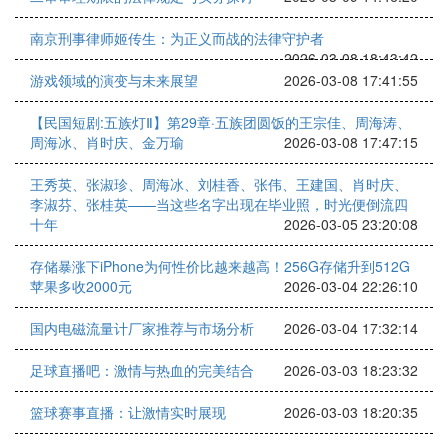
南京刑事律师姬传生：为正义而战的法律守护者
2026-03-08 18:43:42
游戏领域的演变与未来展望
2026-03-08 17:41:55
【民国短剧:五族灯Ⅱ】第29章·五族团圆饭的王宗佳、周海涛、
周海冰、肖时庆、金万瑜
2026-03-08 17:47:15
王秀英、张淑珍、周海冰、刘桂香、张伟、王建国、肖时庆、
李淑芬、张桂英——当这些名字出现在毕业照，时光便倒流四
十年
2026-03-05 23:20:08
存储暴涨下iPhone为何性价比越来越高！256G存储升到512G
苹果多收2000元
2026-03-04 22:26:10
国内电磁流量计厂家推荐与市场分析
2026-03-04 17:32:14
足球直播吧：激情与热血的完美结合
2026-03-03 18:23:32
篮球赛事直播：让激情实时展现
2026-03-03 18:20:35