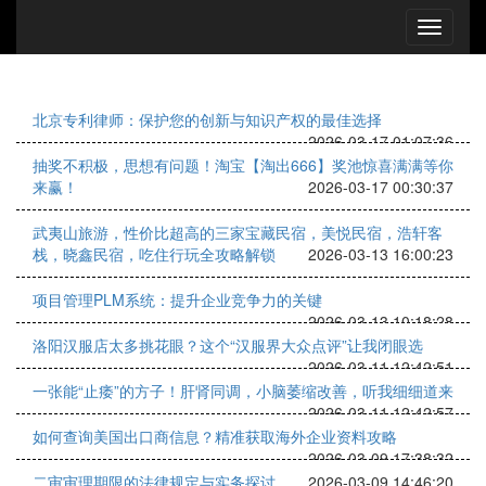
北京专利律师：保护您的创新与知识产权的最佳选择
2026-03-17 01:07:36
抽奖不积极，思想有问题！淘宝【淘出666】奖池惊喜满满等你
来赢！
2026-03-17 00:30:37
武夷山旅游，性价比超高的三家宝藏民宿，美悦民宿，浩轩客
栈，晓鑫民宿，吃住行玩全攻略解锁
2026-03-13 16:00:23
项目管理PLM系统：提升企业竞争力的关键
2026-03-13 10:18:28
洛阳汉服店太多挑花眼？这个“汉服界大众点评”让我闭眼选
2026-03-11 12:42:51
一张能“止痿”的方子！肝肾同调，小脑萎缩改善，听我细细道来
2026-03-11 12:42:57
如何查询美国出口商信息？精准获取海外企业资料攻略
2026-03-09 17:38:32
二审审理期限的法律规定与实务探讨
2026-03-09 14:46:20