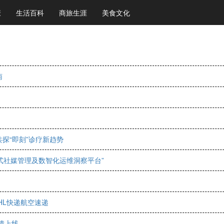
康
生活百科
商旅生涯
美食文化
南
探“即刻”诊疗新趋势
站式社媒管理及数智化运维洞察平台”
HL快递航空速递
情上线