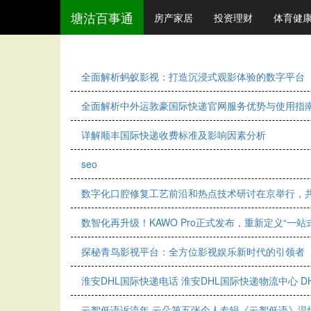
塘沽百事通
房产家居
投资理财
体育健
全面解析蚂蚁影视：打造沉浸式观影体验的数字平台
全面解析中外运敦豪国际快递官网服务优势与使用指
详解顺丰国际快递收费标准及影响因素分析
seo
数字化口腔修复工艺前沿和热点技术研讨在京举行，共
数智化再升级！KAWO Pro正式发布，重新定义“一
探秘青鸟影视平台：全方位影视娱乐新时代的引领者
淮安DHL国际快递电话 淮安DHL国际快递物流中心 D
云絮低语诉流年 云朵第五张个人专辑《云絮低语》温